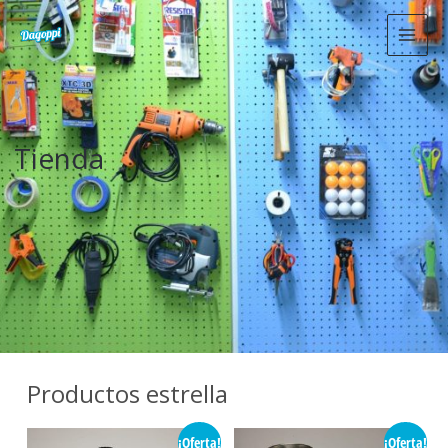
MAIN
MEN
Tienda​
Productos estrella
¡Oferta!
¡Oferta!