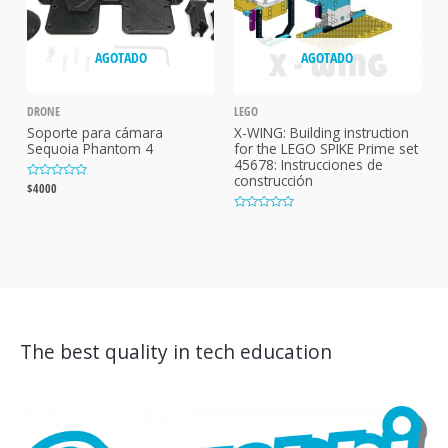
5
AGOTADO
AGOTADO
DRONE
LEGO
Soporte para cámara
X-WING: Building instruction
Sequoia Phantom 4
for the LEGO SPIKE Prime set
45678: Instrucciones de
construcción
V
$
4000
a
l
V
o
a
r
l
a
o
d
r
o
a
c
d
o
o
n
c
0
o
d
n
e
0
5
The best quality in tech education
d
e
5