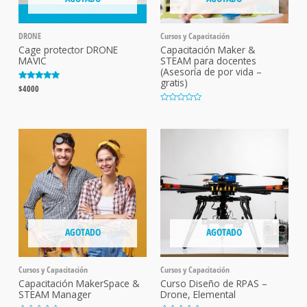
DRONE
Cursos y Capacitación
Cage protector DRONE
Capacitación Maker &
MAVIC
STEAM para docentes
(Asesoría de por vida –
gratis)
Valorado con
$
4000
5.00
de 5
V
a
l
o
r
a
d
o
c
o
n
0
d
e
5
AGOTADO
AGOTADO
Cursos y Capacitación
Cursos y Capacitación
Capacitación MakerSpace &
Curso Diseño de RPAS –
STEAM Manager
Drone, Elemental