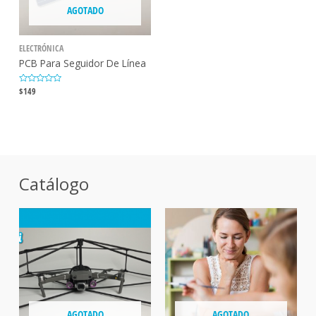
AGOTADO
ELECTRÓNICA
PCB Para Seguidor De Línea
V
$
149
a
l
o
r
a
d
o
c
o
n
0
Catálogo
d
e
5
AGOTADO
AGOTADO