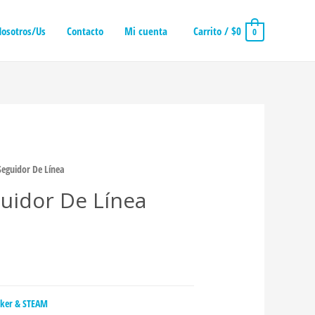
osotros/Us
Contacto
Mi cuenta
Carrito
/
$
0
0
eguidor De Línea
uidor De Línea
ker & STEAM