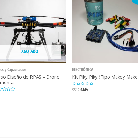
AGOTADO
os y Capacitación
ELECTRÓNICA
rso Diseño de RPAS – Drone,
Kit Piky Piky (Tipo Makey Make
emental
El
El
$
517
$
449
Valorado
con
precio
precio
orado
0
original
actual
de
5
era:
es:
$517.
$449.