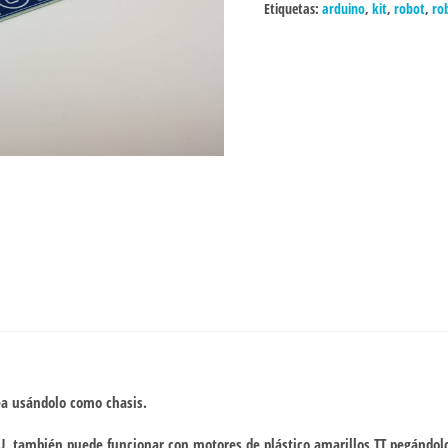
Etiquetas:
arduino
,
kit
,
robot
,
ro
ea usándolo como chasis.
, también puede funcionar con motores de plástico amarillos TT pegándolo