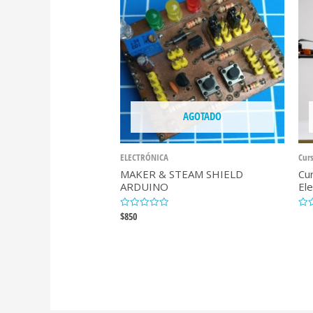
AGOTADO
ELECTRÓNICA
Curs
MAKER & STEAM SHIELD
Cu
ARDUINO
El
$
850
Valorado
Val
con
con
0
0
de
de
5
5