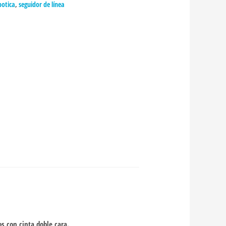
botica
,
seguidor de línea
s con cinta doble cara.