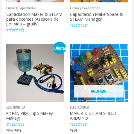
Cursos y Capacitación
Cursos y Capacitación
Capacitación Maker & STEAM
Capacitación MakerSpace &
para docentes (Asesoría de
STEAM Manager
por vida – gratis)
Valorado
con
Valorado
0
con
de
0
5
de
¡Oferta!
5
AGOTADO
ELECTRÓNICA
ELECTRÓNICA
Kit Piky Piky (Tipo Makey
MAKER & STEAM SHIELD
Makey)
ARDUINO
El
El
Valorado
$
517
$
449
Valorado
$
850
con
con