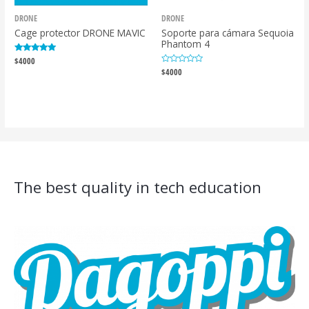
DRONE
DRONE
Cage protector DRONE MAVIC
Soporte para cámara Sequoia
Phantom 4
Valorado con
$
4000
5.00
Valorado
$
4000
de 5
con
0
de
5
The best quality in tech education