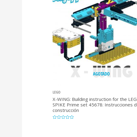
AGOTADO
LEGO
X-WING: Building instruction for the LE
SPIKE Prime set 45678: Instrucciones 
construcción
Valorado
con
0
de