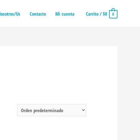
osotros/Us
Contacto
Mi cuenta
Carrito
/
$
0
0