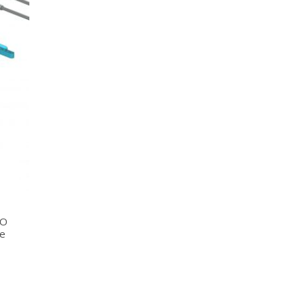
GO
de