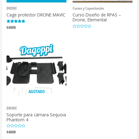
DRONE
Cursos y Capacitación
Cage protector DRONE MAVIC
Curso Diseño de RPAS –
Drone, Elemental
Valorado con
$
4000
5.00
Valorado
de 5
con
0
de
5
AGOTADO
DRONE
Soporte para cámara Sequoia
Phantom 4
Valorado
$
4000
con
0